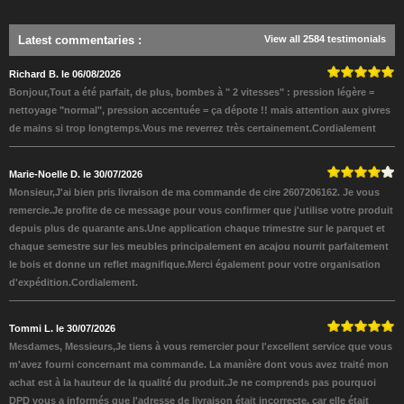
Latest commentaries
:
View all 2584 testimonials
Richard B. le 06/08/2026
Bonjour,Tout a été parfait, de plus, bombes à " 2 vitesses" : pression légère =
nettoyage "normal", pression accentuée = ça dépote !! mais attention aux givres
de mains si trop longtemps.Vous me reverrez très certainement.Cordialement
Marie-Noelle D. le 30/07/2026
Monsieur,J'ai bien pris livraison de ma commande de cire 2607206162. Je vous
remercie.Je profite de ce message pour vous confirmer que j'utilise votre produit
depuis plus de quarante ans.Une application chaque trimestre sur le parquet et
chaque semestre sur les meubles principalement en acajou nourrit parfaitement
le bois et donne un reflet magnifique.Merci également pour votre organisation
d'expédition.Cordialement.
Tommi L. le 30/07/2026
Mesdames, Messieurs,Je tiens à vous remercier pour l'excellent service que vous
m'avez fourni concernant ma commande. La manière dont vous avez traité mon
achat est à la hauteur de la qualité du produit.Je ne comprends pas pourquoi
DPD vous a informés que l'adresse de livraison était incorrecte, car elle était