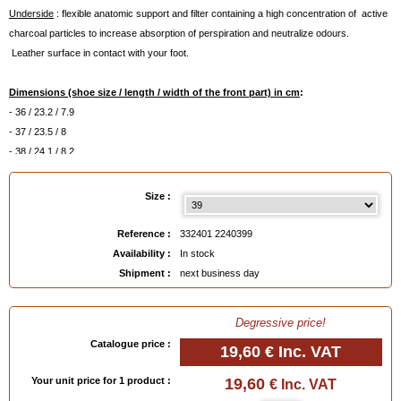
Underside
: flexible anatomic support and filter containing a high concentration of active
charcoal particles to increase absorption of perspiration and neutralize odours.
Leather surface in contact with your foot.
Dimensions (shoe size / length / width of the front part) in cm
:
- 36 / 23.2 / 7.9
- 37 / 23.5 / 8
- 38 / 24.1 / 8.2
- 39 / 24.8 / 7.8
- 40 / 25.6 / 8.4
Size :
- 41 / 26.4 / 8.6
- 42 / 26.9 / 8.9
Reference :
332401 2240399
- 43 / 27.5 / 9
Availability :
In stock
- 44 / 28.6 / 9.4
Shipment :
next business day
- 45 / 28.9 / 9.5
- 46 / 29.5 / 9.7m
Degressive price!
EAN :
3324012240399
Catalogue price :
19,60 €
Inc. VAT
Your unit price for 1 product :
19,60
€ Inc. VAT