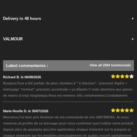
Delivery in 48 hours
+
VALMOUR
+
Latest commentaries
:
View all 2584 testimonials
Richard B. le 06/08/2026
Bonjour,Tout a été parfait, de plus, bombes à " 2 vitesses" : pression légère =
nettoyage "normal", pression accentuée = ça dépote !! mais attention aux givres
de mains si trop longtemps.Vous me reverrez très certainement.Cordialement
Marie-Noelle D. le 30/07/2026
Monsieur,J'ai bien pris livraison de ma commande de cire 2607206162. Je vous
remercie.Je profite de ce message pour vous confirmer que j'utilise votre produit
depuis plus de quarante ans.Une application chaque trimestre sur le parquet et
chaque semestre sur les meubles principalement en acajou nourrit parfaitement