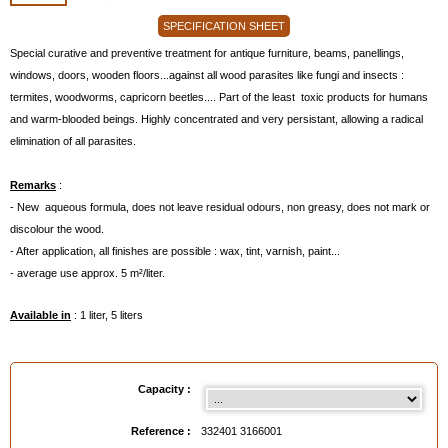
SPECIFICATION SHEET
Special curative and preventive treatment for antique furniture, beams, panellings,
windows, doors, wooden floors...against all wood parasites like fungi and insects :
termites, woodworms, capricorn beetles.... Part of the least toxic products for humans
and warm-blooded beings. Highly concentrated and very persistant, allowing a radical
elimination of all parasites.
Remarks
:
- New aqueous formula, does not leave residual odours, non greasy, does not mark or
discolour the wood.
- After application, all finishes are possible : wax, tint, varnish, paint...
- average use approx. 5 m²/liter.
Available in
: 1 liter, 5 liters
EAN :
3324013166001
Capacity :
Reference :
332401 3166001