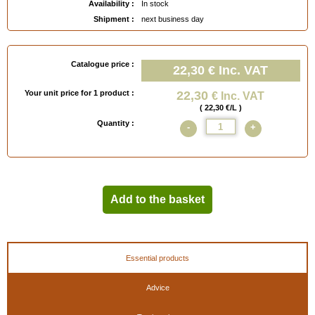
Availability :
In stock
Shipment :
next business day
Catalogue price :
22,30 €
Inc. VAT
Your unit price for 1 product :
22,30
€ Inc. VAT
( 22,30 €/L )
Quantity :
-
+
Add to the basket
Essential products
Advice