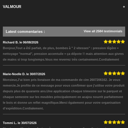
VALMOUR
+
Latest commentaries
:
View all 2584 testimonials
Richard B. le 06/08/2026
Bonjour,Tout a été parfait, de plus, bombes à " 2 vitesses" : pression légère =
nettoyage "normal", pression accentuée = ça dépote !! mais attention aux givres
de mains si trop longtemps.Vous me reverrez très certainement.Cordialement
Marie-Noelle D. le 30/07/2026
Monsieur,J'ai bien pris livraison de ma commande de cire 2607206162. Je vous
remercie.Je profite de ce message pour vous confirmer que j'utilise votre produit
depuis plus de quarante ans.Une application chaque trimestre sur le parquet et
chaque semestre sur les meubles principalement en acajou nourrit parfaitement
le bois et donne un reflet magnifique.Merci également pour votre organisation
d'expédition.Cordialement.
Tommi L. le 30/07/2026