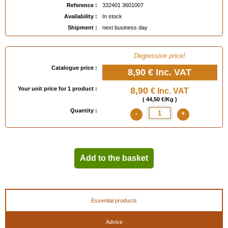
Reference :
332401 3601007
Availability :
In stock
Shipment :
next business day
Degressive price!
Catalogue price :
8,90 €
Inc. VAT
Your unit price for 1 product :
8,90
€ Inc. VAT
( 44,50 €/Kg )
Quantity :
-
+
Add to the basket
Essential products
Advice