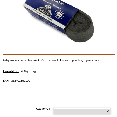
Antiquarian's and cabinetmaker's steel wool : furniture, panellings, glass panes....
Available in
: 200 gr, 1 kg
EAN :
3324013601007
Capacity :