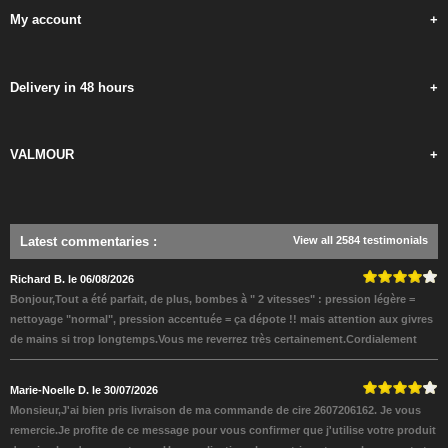
My account
+
Delivery in 48 hours
+
VALMOUR
+
Latest commentaries
:
View all 2584 testimonials
Richard B. le 06/08/2026
Bonjour,Tout a été parfait, de plus, bombes à " 2 vitesses" : pression légère =
nettoyage "normal", pression accentuée = ça dépote !! mais attention aux givres
de mains si trop longtemps.Vous me reverrez très certainement.Cordialement
Marie-Noelle D. le 30/07/2026
Monsieur,J'ai bien pris livraison de ma commande de cire 2607206162. Je vous
remercie.Je profite de ce message pour vous confirmer que j'utilise votre produit