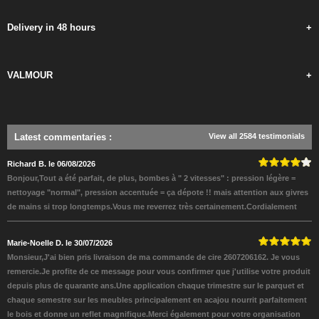
Delivery in 48 hours
+
VALMOUR
+
Latest commentaries
:
View all 2584 testimonials
Richard B. le 06/08/2026
Bonjour,Tout a été parfait, de plus, bombes à " 2 vitesses" : pression légère =
nettoyage "normal", pression accentuée = ça dépote !! mais attention aux givres
de mains si trop longtemps.Vous me reverrez très certainement.Cordialement
Marie-Noelle D. le 30/07/2026
Monsieur,J'ai bien pris livraison de ma commande de cire 2607206162. Je vous
remercie.Je profite de ce message pour vous confirmer que j'utilise votre produit
depuis plus de quarante ans.Une application chaque trimestre sur le parquet et
chaque semestre sur les meubles principalement en acajou nourrit parfaitement
le bois et donne un reflet magnifique.Merci également pour votre organisation