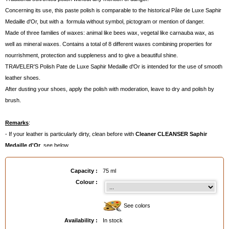
Concerning its use, this paste polish is comparable to the historical Pâte de Luxe Saphir
Medaille d'Or, but with a formula without symbol, pictogram or mention of danger.
Made of three families of waxes: animal like bees wax, vegetal like carnauba wax, as
well as mineral waxes. Contains a total of 8 different waxes combining properties for
nourrishment, protection and suppleness and to give a beautiful shine.
TRAVELER'S Polish Pate de Luxe Saphir Medaille d'Or is intended for the use of smooth
leather shoes.
After dusting your shoes, apply the polish with moderation, leave to dry and polish by
brush.
Remarks
:
- If your leather is particularly dirty, clean before with
Cleaner CLEANSER Saphir
Medaille d'Or
, see below.
- To eliminate otherprevoiusly applied polishes, use
Stain Remover CLEANER Saphir
Médaille d'Or
below.
Capacity :
75 ml
Colour :
See colors
Availability :
In stock