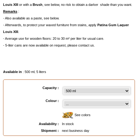
Louis XIII
or with a
Brush
, see below, no risk to obtain a darker shade than you want.
Remarks
:
- Also available as a paste, see below.
- Afterwards, to protect your waxed furniture from stains, apply
Patina Gum Laquer
Louis XIII
.
- Average use for wooden floors: 20 to 30 m² per liter for usual care.
- 5-liter cans are now available on request, please contact us.
Available in
: 500 ml, 5 liters
Capacity :
Colour :
See colors
Availability :
In stock
Shipment :
next business day