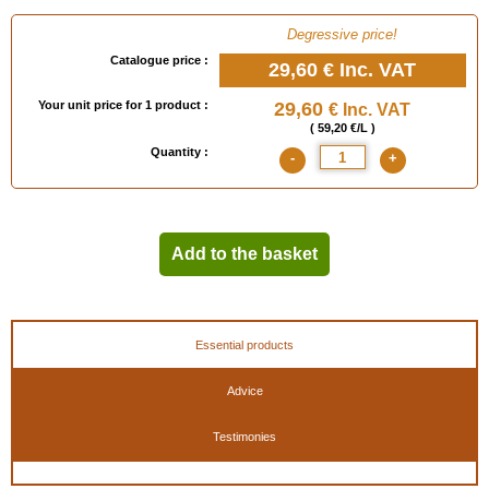
Degressive price!
Catalogue price :
29,60 €
Inc. VAT
Your unit price for 1 product :
29,60
€ Inc. VAT
( 59,20 €/L )
Quantity :
-
+
Add to the basket
Essential products
Advice
Testimonies