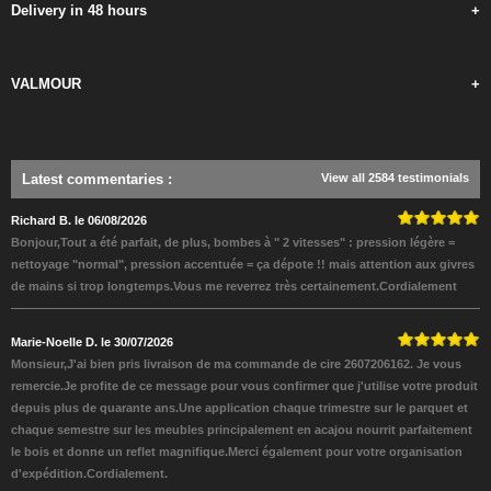
Delivery in 48 hours
+
VALMOUR
+
Latest commentaries
:
View all 2584 testimonials
Richard B. le 06/08/2026
Bonjour,Tout a été parfait, de plus, bombes à " 2 vitesses" : pression légère =
nettoyage "normal", pression accentuée = ça dépote !! mais attention aux givres
de mains si trop longtemps.Vous me reverrez très certainement.Cordialement
Marie-Noelle D. le 30/07/2026
Monsieur,J'ai bien pris livraison de ma commande de cire 2607206162. Je vous
remercie.Je profite de ce message pour vous confirmer que j'utilise votre produit
depuis plus de quarante ans.Une application chaque trimestre sur le parquet et
chaque semestre sur les meubles principalement en acajou nourrit parfaitement
le bois et donne un reflet magnifique.Merci également pour votre organisation
d'expédition.Cordialement.