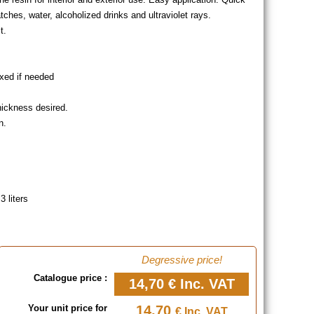
atches, water, alcoholized drinks and ultraviolet rays.
t.
mixed if needed
thickness desired.
n.
3 liters
Degressive price!
Catalogue price :
14,70 €
Inc. VAT
Your unit price for
14,70
€ Inc. VAT