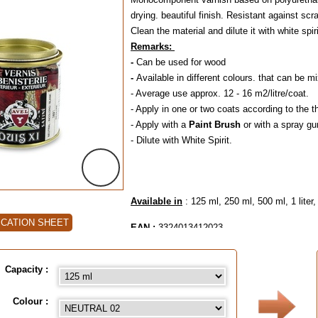
drying. beautiful finish. Resistant against scr
Clean the material and dilute it with white spiri
Remarks:
-
Can be used for wood
-
Available in different colours. that can be 
- Average use approx. 12 - 16 m2/litre/coat.
- Apply in one or two coats according to the 
- Apply with a
Paint Brush
or with a spray gu
- Dilute with White Spirit.
Available in
: 125 ml, 250 ml, 500 ml, 1 liter, 
ICATION SHEET
EAN :
3324013412023
Capacity :
Colour :