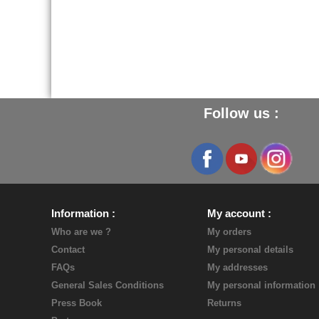
Follow us :
Information
My account
Who are we ?
My orders
Contact
My personal details
FAQs
My addresses
General Sales Conditions
My personal information
Press Book
Returns