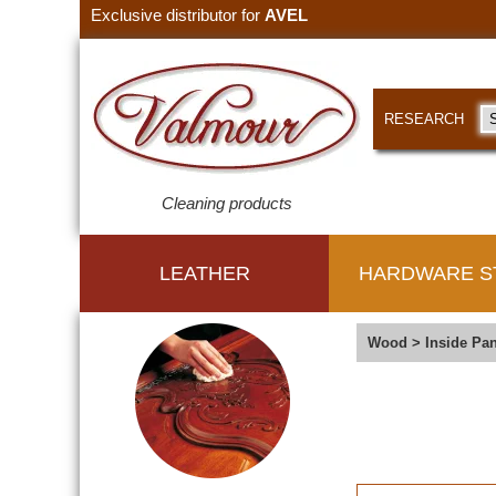
Exclusive distributor for
AVEL
RESEARCH
Cleaning products
LEATHER
HARDWARE S
Wood
>
Inside Pan