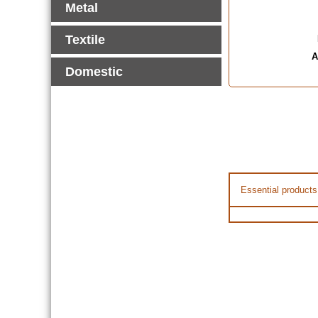
Metal
Textile
A
Domestic
Essential products