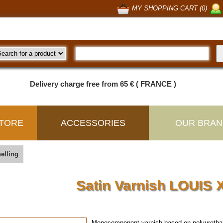
MY SHOPPING CART (0)
Delivery charge free from 65 € ( FRANCE )
TORE
ACCESSORIES
OUR BRAN
elling
Satin Varnish LOUIS X
Monocomponent varnish based on polyurethane 