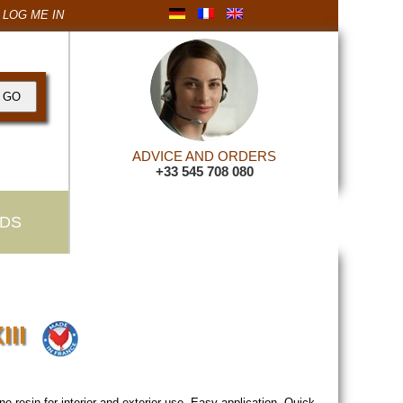
LOG ME IN
ADVICE AND ORDERS
+33 545 708 080
DS
III
resin for interior and exterior use. Easy application. Quick