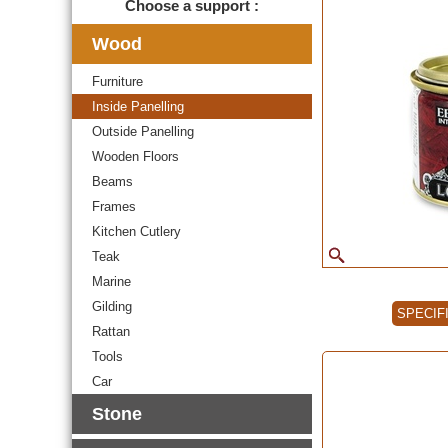
Choose a support :
Wood
Furniture
Inside Panelling
Outside Panelling
Wooden Floors
Beams
Frames
Kitchen Cutlery
Teak
Marine
Gilding
SPECIF
Rattan
Tools
Car
Stone