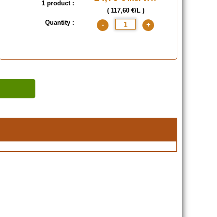
1 product :
( 117,60 €/L )
Quantity :
-
+