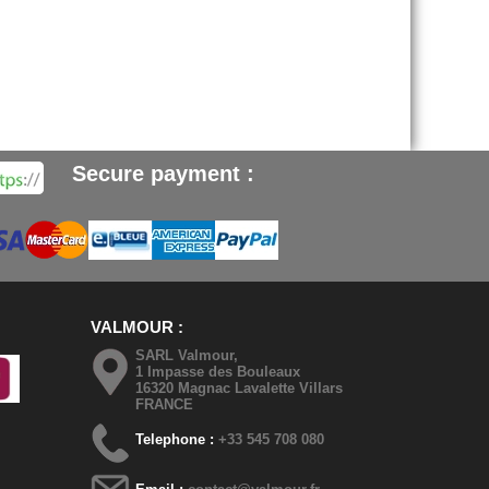
Secure payment :
VALMOUR
SARL Valmour,
1 Impasse des Bouleaux
16320 Magnac Lavalette Villars
FRANCE
Telephone :
+33 545 708 080