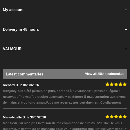
My account
+
Delivery in 48 hours
+
VALMOUR
+
Latest commentaries
:
View all 2584 testimonials
Richard B. le 06/08/2026
Bonjour,Tout a été parfait, de plus, bombes à " 2 vitesses" : pression légère =
nettoyage "normal", pression accentuée = ça dépote !! mais attention aux givres
de mains si trop longtemps.Vous me reverrez très certainement.Cordialement
Marie-Noelle D. le 30/07/2026
Monsieur,J'ai bien pris livraison de ma commande de cire 2607206162. Je vous
remercie.Je profite de ce message pour vous confirmer que j'utilise votre produit