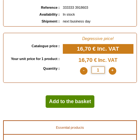
Reference :
333333 3918603
Availability :
In stock
Shipment :
next business day
Degressive price!
Catalogue price :
16,70 €
Inc. VAT
Your unit price for 1 product :
16,70
€ Inc. VAT
Quantity :
-
+
Add to the basket
Essential products