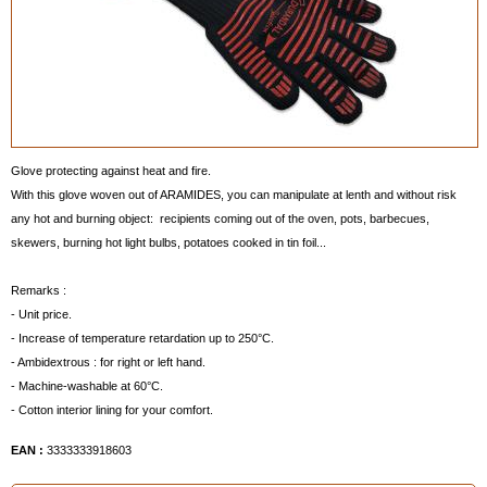
Glove protecting against heat and fire.
With this glove woven out of ARAMIDES, you can manipulate at lenth and without risk
any hot and burning object: recipients coming out of the oven, pots, barbecues,
skewers, burning hot light bulbs, potatoes cooked in tin foil...
Remarks :
- Unit price.
- Increase of temperature retardation up to 250°C.
- Ambidextrous : for right or left hand.
- Machine-washable at 60°C.
- Cotton interior lining for your comfort.
EAN :
3333333918603