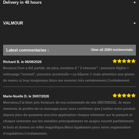
Delivery in 48 hours
+
VALMOUR
+
Latest commentaries
:
View all 2584 testimonials
Richard B. le 06/08/2026
Bonjour,Tout a été parfait, de plus, bombes à " 2 vitesses" : pression légère =
nettoyage "normal", pression accentuée = ça dépote !! mais attention aux givres
de mains si trop longtemps.Vous me reverrez très certainement.Cordialement
Marie-Noelle D. le 30/07/2026
Monsieur,J'ai bien pris livraison de ma commande de cire 2607206162. Je vous
remercie.Je profite de ce message pour vous confirmer que j'utilise votre produit
depuis plus de quarante ans.Une application chaque trimestre sur le parquet et
chaque semestre sur les meubles principalement en acajou nourrit parfaitement
le bois et donne un reflet magnifique.Merci également pour votre organisation
d'expédition.Cordialement.