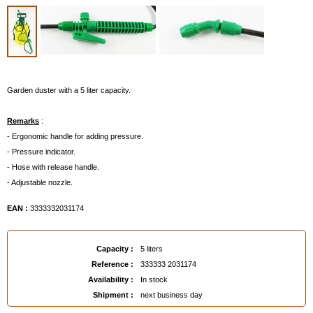
Garden duster with a 5 liter capacity.
Remarks
:
- Ergonomic handle for adding pressure.
- Pressure indicator.
- Hose with release handle.
- Adjustable nozzle.
EAN :
3333332031174
Capacity :
5 liters
Reference :
333333 2031174
Availability :
In stock
Shipment :
next business day