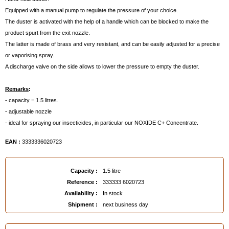
Equipped with a manual pump to regulate the pressure of your choice.
The duster is activated with the help of a handle which can be blocked to make the
product spurt from the exit nozzle.
The latter is made of brass and very resistant, and can be easily adjusted for a precise
or vaporising spray.
A discharge valve on the side allows to lower the pressure to empty the duster.
Remarks
:
- capacity = 1.5 litres.
- adjustable nozzle
- ideal for spraying our insecticides, in particular our NOXIDE C+ Concentrate.
EAN :
3333336020723
Capacity :
1.5 litre
Reference :
333333 6020723
Availability :
In stock
Shipment :
next business day