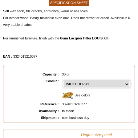
SPECIFICATION SHEET
Soft wax stick, fills cracks, scratches, worm or nail holes...
For interior wood. Easily malleable even cold. Does not retract or crack. Available in 6
very stable shades.
For varnished furniture, finish with the
Gum Lacquer Filler LOUIS XIII
.
EAN :
3324013210377
Capacity :
30 gr
Colour :
See colors
Reference :
332401 3210377
Availability :
In stock
Shipment :
next business day
Degressive price!