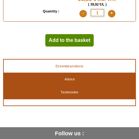
( 39,92 €/L )
Quantity :
-
+
Add to the basket
Essential products
Advice
Testimonies
Follow us :