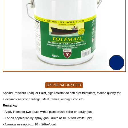
SPECIFICATION SHEET
Special Ironwork Lacquer Paint, high resistance anti-rust treatment, marine quality for
steel and cast iron : railings, steel frames, wrought iron etc.
Remarks:
- Apply in one or two coats with a paint brush, roller or spray gun.
- For an application by spray gun , dilute at 10 % with White Spirit
- Average use approx. 10 m2/litre/coat.