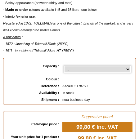
- Satiny appearance (between shiny and matt).
-
Made to order c
olours available in 5 and 15 liters, see below.
- Interior/exterior use.
Registered in 1872, TOLEMAIL® is one of the oldest brands of the market, and is very
well known amongst the professionals.
A few dates
:
- 1872 : launching of Tolemail Black (280°C)
- 1911 : launching of Tolemail Silver HT (750°C)
- 1949 : launching of Tolemail Gilding
- 1996 : launching of Tolemail Special Ironwork (marine quality)
Capacity :
Available in
: 100 ml, 5 liters, 15 liters
Colour :
Reference :
332401 5178750
EAN :
3324015178750
Availability :
In stock
Shipment :
next business day
Degressive price!
Catalogue price :
99,80 €
Inc. VAT
Your unit price for 1 product :
99,80
€ Inc. VAT