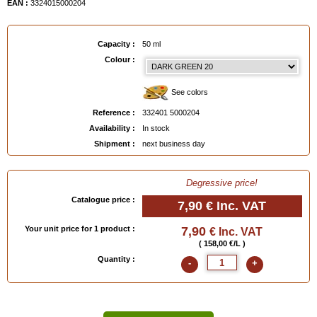
EAN :
3324015000204
Capacity :
50 ml
Colour :
See colors
Reference :
332401 5000204
Availability :
In stock
Shipment :
next business day
Degressive price!
Catalogue price :
7,90 €
Inc. VAT
Your unit price for 1 product :
7,90
€ Inc. VAT
( 158,00 €/L )
Quantity :
-
+