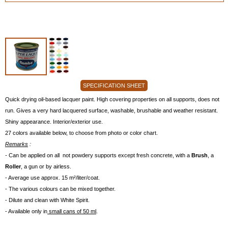
SPECIFICATION SHEET
Quick drying oil-based lacquer paint. High covering properties on all supports, does not
run. Gives a very hard lacquered surface, washable, brushable and weather resistant.
Shiny appearance. Interior/exterior use.
27 colors available below, to choose from photo or color chart.
Remarks
:
-
Can be applied on all not powdery supports except fresh concrete, with a
Brush
, a
Roller
, a gun or by airless.
- Average use approx. 15 m²/liter/coat.
- The various colours can be mixed together.
- Dilute and clean with White Spirit.
- Available only in
small cans of 50 ml
.