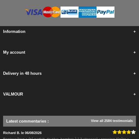
Information
+
My account
+
Delivery in 48 hours
+
VALMOUR
+
Latest commentaries
:
View all 2584 testimonials
Richard B. le 06/08/2026