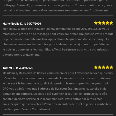
Bonjour,Tout a été parfait, de plus, bombes à " 2 vitesses" : pression légère =
nettoyage "normal", pression accentuée = ça dépote !! mais attention aux givres
de mains si trop longtemps.Vous me reverrez très certainement.Cordialement
Marie-Noelle D. le 30/07/2026
Monsieur,J'ai bien pris livraison de ma commande de cire 2607206162. Je vous
remercie.Je profite de ce message pour vous confirmer que j'utilise votre produit
depuis plus de quarante ans.Une application chaque trimestre sur le parquet et
chaque semestre sur les meubles principalement en acajou nourrit parfaitement
le bois et donne un reflet magnifique.Merci également pour votre organisation
d'expédition.Cordialement.
Tommi L. le 30/07/2026
Mesdames, Messieurs,Je tiens à vous remercier pour l'excellent service que vous
m'avez fourni concernant ma commande. La manière dont vous avez traité mon
achat est à la hauteur de la qualité du produit.Je ne comprends pas pourquoi
DPD vous a informés que l'adresse de livraison était incorrecte, car elle était
parfaitement correcte. Le colis a été livré hier et tout est en ordre.Je suis très
satisfait de votre service et je recommanderai votre entreprise à tous mes
amis.J'espère que vous êtes à l'abri des incendies de forêt et je vous souhaite le
meilleur pour l'avenir.Cordialement