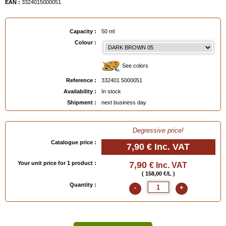
EAN :
3324015000051
Capacity :
50 ml
Colour :
See colors
Reference :
332401 5000051
Availability :
In stock
Shipment :
next business day
Degressive price!
Catalogue price :
7,90 €
Inc. VAT
Your unit price for 1 product :
7,90
€ Inc. VAT
( 158,00 €/L )
Quantity :
-
+