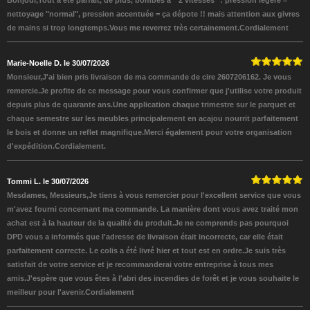
Bonjour,Tout a été parfait, de plus, bombes à " 2 vitesses" : pression légère =
nettoyage "normal", pression accentuée = ça dépote !! mais attention aux givres
de mains si trop longtemps.Vous me reverrez très certainement.Cordialement
Marie-Noelle D. le 30/07/2026
Monsieur,J'ai bien pris livraison de ma commande de cire 2607206162. Je vous
remercie.Je profite de ce message pour vous confirmer que j'utilise votre produit
depuis plus de quarante ans.Une application chaque trimestre sur le parquet et
chaque semestre sur les meubles principalement en acajou nourrit parfaitement
le bois et donne un reflet magnifique.Merci également pour votre organisation
d'expédition.Cordialement.
Tommi L. le 30/07/2026
Mesdames, Messieurs,Je tiens à vous remercier pour l'excellent service que vous
m'avez fourni concernant ma commande. La manière dont vous avez traité mon
achat est à la hauteur de la qualité du produit.Je ne comprends pas pourquoi
DPD vous a informés que l'adresse de livraison était incorrecte, car elle était
parfaitement correcte. Le colis a été livré hier et tout est en ordre.Je suis très
satisfait de votre service et je recommanderai votre entreprise à tous mes
amis.J'espère que vous êtes à l'abri des incendies de forêt et je vous souhaite le
meilleur pour l'avenir.Cordialement