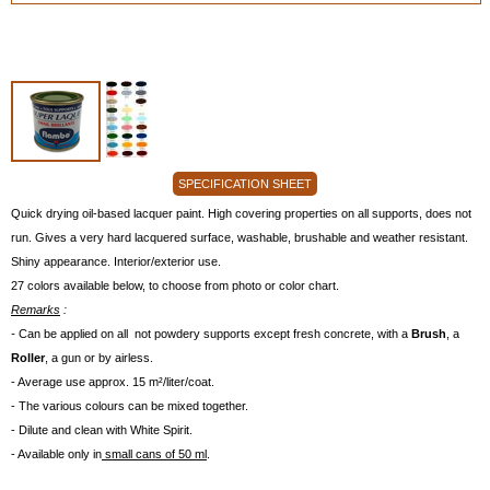
SPECIFICATION SHEET
Quick drying oil-based lacquer paint. High covering properties on all supports, does not
run. Gives a very hard lacquered surface, washable, brushable and weather resistant.
Shiny appearance. Interior/exterior use.
27 colors available below, to choose from photo or color chart.
Remarks
:
-
Can be applied on all not powdery supports except fresh concrete, with a
Brush
, a
Roller
, a gun or by airless.
- Average use approx. 15 m²/liter/coat.
- The various colours can be mixed together.
- Dilute and clean with White Spirit.
- Available only in
small cans of 50 ml
.