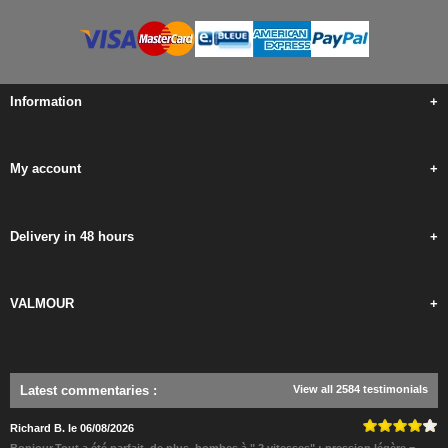
Information
+
My account
+
Delivery in 48 hours
+
VALMOUR
+
Latest commentaries
:
View all 2584 testimonials
Richard B. le 06/08/2026