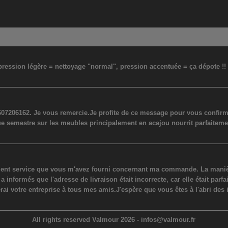
: pression légère = nettoyage "normal", pression accentuée = ça dépote !
07206162. Je vous remercie.Je profite de ce message pour vous confirmer
ue semestre sur les meubles principalement en acajou nourrit parfaiteme
lent service que vous m'avez fourni concernant ma commande. La manière
ormés que l'adresse de livraison était incorrecte, car elle était parfaite
erai votre entreprise à tous mes amis.J'espère que vous êtes à l'abri des 
All rights reserved Valmour 2026 -
infos@valmour.fr