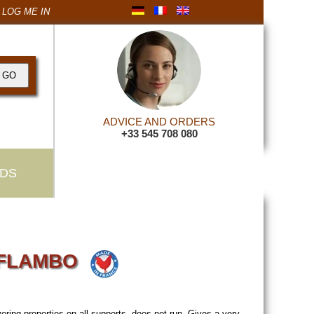
LOG ME IN
ADVICE AND ORDERS
+33 545 708 080
DS
t FLAMBO
ering properties on all supports, does not run. Gives a very