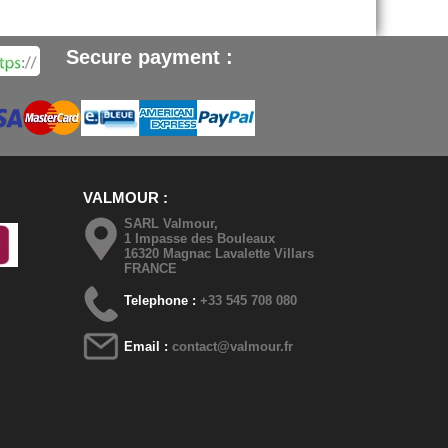
Secure payment :
VALMOUR
SARL Valmour,
1 Impasse des Bouleaux
16320 Magnac Lavalette Villars
FRANCE
Telephone :
+33 545 708 080
Email :
contact@valmour.fr