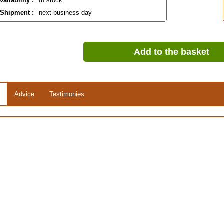
vailability :
In stock
Shipment :
next business day
Add to the basket
Advice
Testimonies