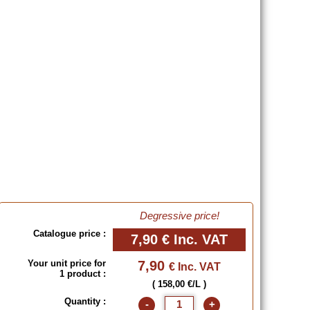
Degressive price!
Catalogue price :
7,90 €
Inc. VAT
Your unit price for
7,90
€ Inc. VAT
1 product :
( 158,00 €/L )
Quantity :
-
+