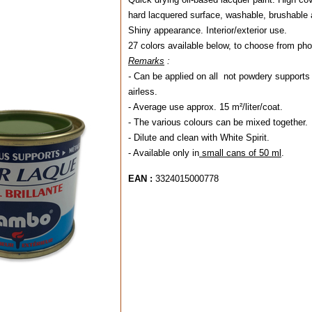
hard lacquered surface, washable, brushable 
Shiny appearance. Interior/exterior use.
27 colors available below, to choose from phot
Remarks
:
-
Can be applied on all not powdery supports 
airless.
- Average use approx. 15 m²/liter/coat.
- The various colours can be mixed together.
- Dilute and clean with White Spirit.
- Available only in
small cans of 50 ml
.
EAN :
3324015000778