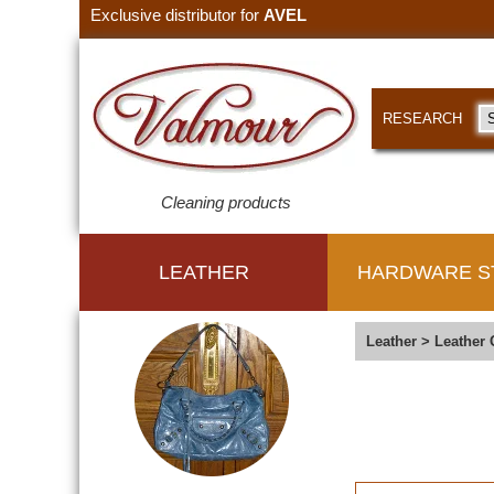
Exclusive distributor for
AVEL
RESEARCH
Cleaning products
LEATHER
HARDWARE S
Leather
>
Leather