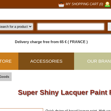
MY SHOPPING CART (0)
Delivery charge free from 65 € ( FRANCE )
TORE
ACCESSORIES
OUR BRAN
 Goods
Super Shiny Lacquer Pain
Quick drying oil-based lacquer paint. High cov