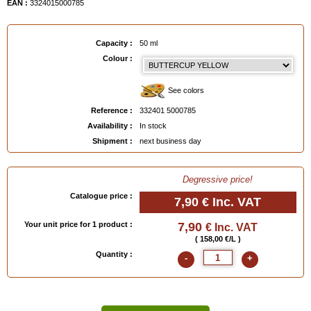
EAN :
3324015000785
Capacity :
50 ml
Colour :
See colors
Reference :
332401 5000785
Availability :
In stock
Shipment :
next business day
Degressive price!
Catalogue price :
7,90 €
Inc. VAT
Your unit price for 1 product :
7,90
€ Inc. VAT
( 158,00 €/L )
Quantity :
-
+