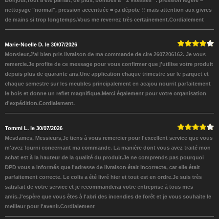
Bonjour,Tout a été parfait, de plus, bombes à " 2 vitesses" : pression légère =
nettoyage "normal", pression accentuée = ça dépote !! mais attention aux givres
de mains si trop longtemps.Vous me reverrez très certainement.Cordialement
Marie-Noelle D. le 30/07/2026
Monsieur,J'ai bien pris livraison de ma commande de cire 2607206162. Je vous
remercie.Je profite de ce message pour vous confirmer que j'utilise votre produit
depuis plus de quarante ans.Une application chaque trimestre sur le parquet et
chaque semestre sur les meubles principalement en acajou nourrit parfaitement
le bois et donne un reflet magnifique.Merci également pour votre organisation
d'expédition.Cordialement.
Tommi L. le 30/07/2026
Mesdames, Messieurs,Je tiens à vous remercier pour l'excellent service que vous
m'avez fourni concernant ma commande. La manière dont vous avez traité mon
achat est à la hauteur de la qualité du produit.Je ne comprends pas pourquoi
DPD vous a informés que l'adresse de livraison était incorrecte, car elle était
parfaitement correcte. Le colis a été livré hier et tout est en ordre.Je suis très
satisfait de votre service et je recommanderai votre entreprise à tous mes
amis.J'espère que vous êtes à l'abri des incendies de forêt et je vous souhaite le
meilleur pour l'avenir.Cordialement