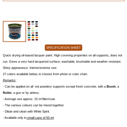
SPECIFICATION SHEET
Quick drying oil-based lacquer paint. High covering properties on all supports, does not
run. Gives a very hard lacquered surface, washable, brushable and weather resistant.
Shiny appearance. Interior/exterior use.
27 colors available below, to choose from photo or color chart.
Remarks
:
-
Can be applied on all not powdery supports except fresh concrete, with a
Brush
, a
Roller
, a gun or by airless.
- Average use approx. 15 m²/liter/coat.
- The various colours can be mixed together.
- Dilute and clean with White Spirit.
- Available only in
small cans of 50 ml
.