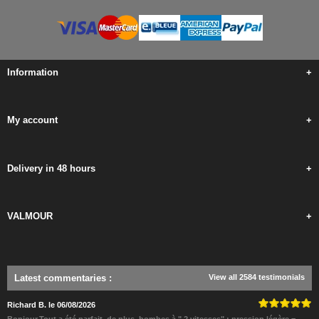
Information
+
My account
+
Delivery in 48 hours
+
VALMOUR
+
Latest commentaries
:
View all 2584 testimonials
Richard B. le 06/08/2026