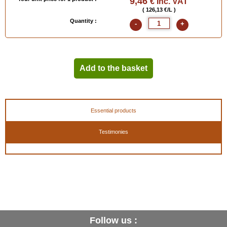
9,46
€ Inc. VAT
( 126,13 €/L )
Quantity :
-
+
Add to the basket
Essential products
Testimonies
Follow us :