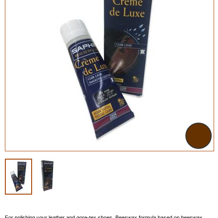
For polishing your leather and gore-tex shoes. Beeswax formula based on beeswax.