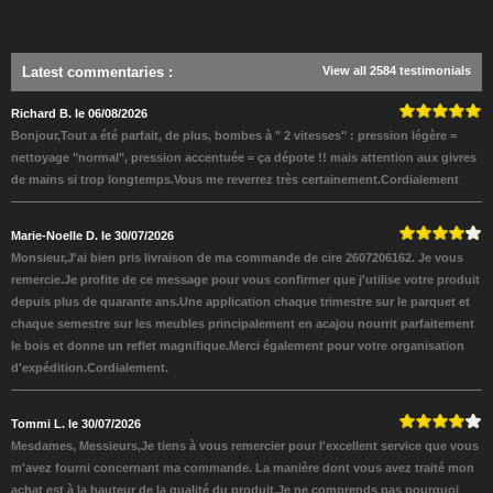
Latest commentaries
:
View all 2584 testimonials
Richard B. le 06/08/2026
Bonjour,Tout a été parfait, de plus, bombes à " 2 vitesses" : pression légère =
nettoyage "normal", pression accentuée = ça dépote !! mais attention aux givres
de mains si trop longtemps.Vous me reverrez très certainement.Cordialement
Marie-Noelle D. le 30/07/2026
Monsieur,J'ai bien pris livraison de ma commande de cire 2607206162. Je vous
remercie.Je profite de ce message pour vous confirmer que j'utilise votre produit
depuis plus de quarante ans.Une application chaque trimestre sur le parquet et
chaque semestre sur les meubles principalement en acajou nourrit parfaitement
le bois et donne un reflet magnifique.Merci également pour votre organisation
d'expédition.Cordialement.
Tommi L. le 30/07/2026
Mesdames, Messieurs,Je tiens à vous remercier pour l'excellent service que vous
m'avez fourni concernant ma commande. La manière dont vous avez traité mon
achat est à la hauteur de la qualité du produit.Je ne comprends pas pourquoi