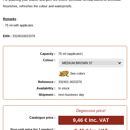
Nourishes, refreshes the colour and waterproofs.
Remarks
:
- 75 ml with applicator.
EAN :
3324010023376
Capacity :
75 ml (applicator)
Colour :
See colors
Reference :
332401 0023376
Availability :
In stock
Shipment :
next business day
Degressive price!
Catalogue price :
9,46 €
Inc. VAT
Your unit price for 1 product :