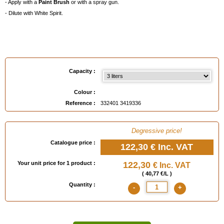
- Apply with a
Paint Brush
or with a spray gun.
- Dilute with White Spirit.
Available in
: 125 ml, 250 ml, 500 ml, 1 liter, 3 liters
Capacity :
EAN :
3324013419336
Colour :
Reference :
332401 3419336
Degressive price!
Catalogue price :
122,30 €
Inc. VAT
Your unit price for 1 product :
122,30
€ Inc. VAT
( 40,77 €/L )
Quantity :
-
+