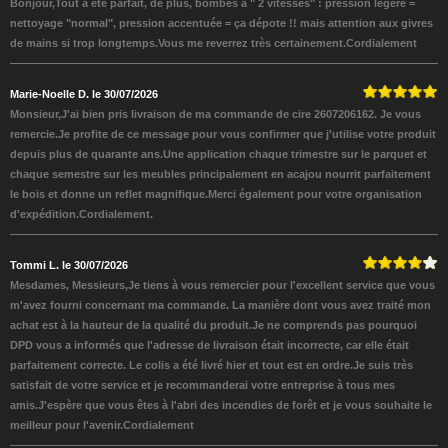
Bonjour,Tout a été parfait, de plus, bombes à " 2 vitesses" : pression légère =
nettoyage "normal", pression accentuée = ça dépote !! mais attention aux givres
de mains si trop longtemps.Vous me reverrez très certainement.Cordialement
Marie-Noelle D. le 30/07/2026
Monsieur,J'ai bien pris livraison de ma commande de cire 2607206162. Je vous
remercie.Je profite de ce message pour vous confirmer que j'utilise votre produit
depuis plus de quarante ans.Une application chaque trimestre sur le parquet et
chaque semestre sur les meubles principalement en acajou nourrit parfaitement
le bois et donne un reflet magnifique.Merci également pour votre organisation
d'expédition.Cordialement.
Tommi L. le 30/07/2026
Mesdames, Messieurs,Je tiens à vous remercier pour l'excellent service que vous
m'avez fourni concernant ma commande. La manière dont vous avez traité mon
achat est à la hauteur de la qualité du produit.Je ne comprends pas pourquoi
DPD vous a informés que l'adresse de livraison était incorrecte, car elle était
parfaitement correcte. Le colis a été livré hier et tout est en ordre.Je suis très
satisfait de votre service et je recommanderai votre entreprise à tous mes
amis.J'espère que vous êtes à l'abri des incendies de forêt et je vous souhaite le
meilleur pour l'avenir.Cordialement