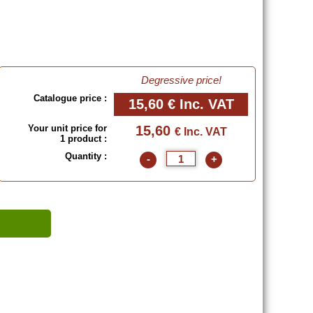
Degressive price!
Catalogue price :
15,60 €
Inc. VAT
Your unit price for
15,60
€ Inc. VAT
1 product :
Quantity :
-
+