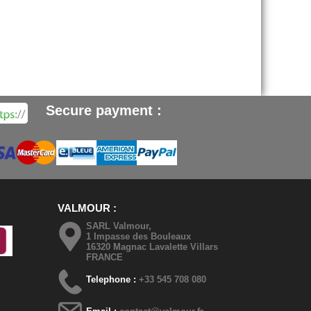
Secure payment :
VALMOUR
SARL Valmour,
1 Impasse des Bouleaux
16320 Magnac Lavalette Villars
FRANCE
Telephone :
+33 545 708 080