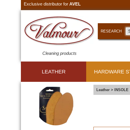
Exclusive distributor for
AVEL
RESEARCH
Cleaning products
LEATHER
HARDWARE S
Leather
>
INSOLE