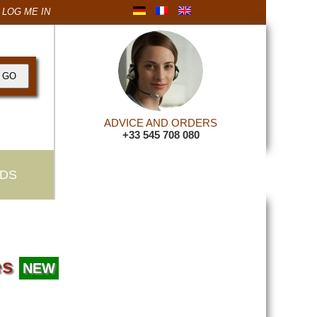
LOG ME IN
ADVICE AND ORDERS
+33 545 708 080
DS
es
NEW