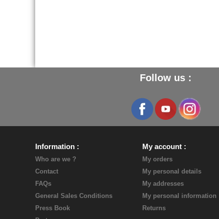
Follow us :
Information
My account
Who are we ?
My orders
Contact
My personal details
FAQs
My addresses
General Sales Conditions
My personal information
Press Book
Returns