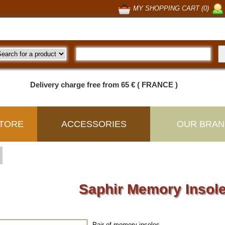
MY SHOPPING CART (0)
Delivery charge free from 65 € ( FRANCE )
TORE
ACCESSORIES
OUR BRAN
Saphir Memory Insol
Pair of memory insoles.