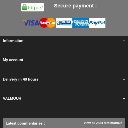
Secure payment :
Information
+
My account
+
Delivery in 48 hours
+
VALMOUR
+
Latest commentaries
:
View all 2584 testimonials