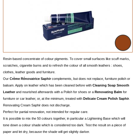
Resin-based concentrate of colour pigments. To cover small surfaces like scuff marks,
scratches, cigarette burns and to refresh the colour of all smooth leathers : shoes,
clothes, leather goods and furniture.
Our
Crème Rénovatrice Saphir
complements, but does not replace, furniture polish or
balsam. Apply on leather which has been cleaned before with
Cleaning Soap Smooth
Leather
and nourished afterwards with a Polish for shoes or a
Renovating Balm
for
furniture or car leather, or, at the minimum, treated with
Delicate Cream Polish Saphir
.
Renovating Cream Saphir does not discharge.
Perfect for partial renovation, not intended for regular care.
It is possible to mix the 50 colours together, in particular a Lightening Base which will
tone down a colour shade which is considered too dark. Test the result on a piece of
paper and let dry, because the shade will get slightly darker.