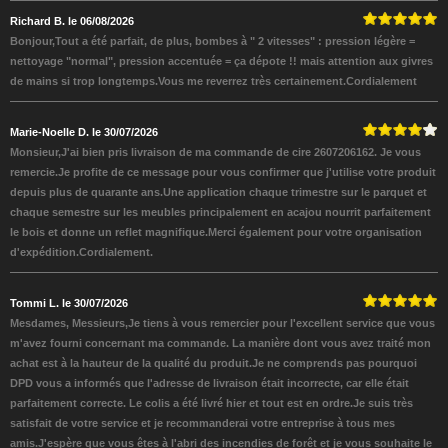
Richard B. le 06/08/2026
Bonjour,Tout a été parfait, de plus, bombes à " 2 vitesses" : pression légère =
nettoyage "normal", pression accentuée = ça dépote !! mais attention aux givres
de mains si trop longtemps.Vous me reverrez très certainement.Cordialement
Marie-Noelle D. le 30/07/2026
Monsieur,J'ai bien pris livraison de ma commande de cire 2607206162. Je vous
remercie.Je profite de ce message pour vous confirmer que j'utilise votre produit
depuis plus de quarante ans.Une application chaque trimestre sur le parquet et
chaque semestre sur les meubles principalement en acajou nourrit parfaitement
le bois et donne un reflet magnifique.Merci également pour votre organisation
d'expédition.Cordialement.
Tommi L. le 30/07/2026
Mesdames, Messieurs,Je tiens à vous remercier pour l'excellent service que vous
m'avez fourni concernant ma commande. La manière dont vous avez traité mon
achat est à la hauteur de la qualité du produit.Je ne comprends pas pourquoi
DPD vous a informés que l'adresse de livraison était incorrecte, car elle était
parfaitement correcte. Le colis a été livré hier et tout est en ordre.Je suis très
satisfait de votre service et je recommanderai votre entreprise à tous mes
amis.J'espère que vous êtes à l'abri des incendies de forêt et je vous souhaite le