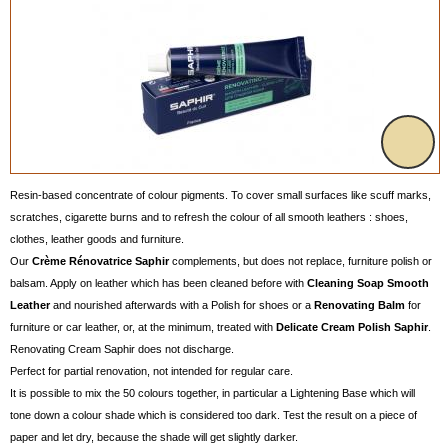
Resin-based concentrate of colour pigments. To cover small surfaces like scuff marks,
scratches, cigarette burns and to refresh the colour of all smooth leathers : shoes,
clothes, leather goods and furniture.
Our
Crème Rénovatrice Saphir
complements, but does not replace, furniture polish or
balsam. Apply on leather which has been cleaned before with
Cleaning Soap Smooth
Leather
and nourished afterwards with a Polish for shoes or a
Renovating Balm
for
furniture or car leather, or, at the minimum, treated with
Delicate Cream Polish Saphir
.
Renovating Cream Saphir does not discharge.
Perfect for partial renovation, not intended for regular care.
It is possible to mix the 50 colours together, in particular a Lightening Base which will
tone down a colour shade which is considered too dark. Test the result on a piece of
paper and let dry, because the shade will get slightly darker.