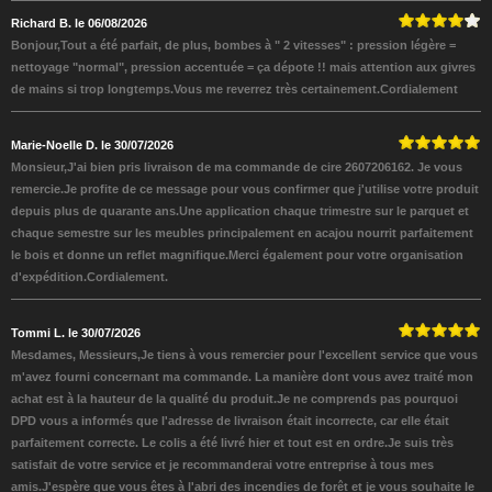
Richard B. le 06/08/2026
Bonjour,Tout a été parfait, de plus, bombes à " 2 vitesses" : pression légère =
nettoyage "normal", pression accentuée = ça dépote !! mais attention aux givres
de mains si trop longtemps.Vous me reverrez très certainement.Cordialement
Marie-Noelle D. le 30/07/2026
Monsieur,J'ai bien pris livraison de ma commande de cire 2607206162. Je vous
remercie.Je profite de ce message pour vous confirmer que j'utilise votre produit
depuis plus de quarante ans.Une application chaque trimestre sur le parquet et
chaque semestre sur les meubles principalement en acajou nourrit parfaitement
le bois et donne un reflet magnifique.Merci également pour votre organisation
d'expédition.Cordialement.
Tommi L. le 30/07/2026
Mesdames, Messieurs,Je tiens à vous remercier pour l'excellent service que vous
m'avez fourni concernant ma commande. La manière dont vous avez traité mon
achat est à la hauteur de la qualité du produit.Je ne comprends pas pourquoi
DPD vous a informés que l'adresse de livraison était incorrecte, car elle était
parfaitement correcte. Le colis a été livré hier et tout est en ordre.Je suis très
satisfait de votre service et je recommanderai votre entreprise à tous mes
amis.J'espère que vous êtes à l'abri des incendies de forêt et je vous souhaite le