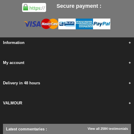
Secure payment :
Information
+
My account
+
Delivery in 48 hours
+
VALMOUR
+
Latest commentaries
:
View all 2584 testimonials