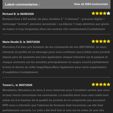
Latest commentaries
:
View all 2584 testimonials
Richard B. le 06/08/2026
Bonjour,Tout a été parfait, de plus, bombes à " 2 vitesses" : pression légère =
nettoyage "normal", pression accentuée = ça dépote !! mais attention aux givres
de mains si trop longtemps.Vous me reverrez très certainement.Cordialement
Marie-Noelle D. le 30/07/2026
Monsieur,J'ai bien pris livraison de ma commande de cire 2607206162. Je vous
remercie.Je profite de ce message pour vous confirmer que j'utilise votre produit
depuis plus de quarante ans.Une application chaque trimestre sur le parquet et
chaque semestre sur les meubles principalement en acajou nourrit parfaitement
le bois et donne un reflet magnifique.Merci également pour votre organisation
d'expédition.Cordialement.
Tommi L. le 30/07/2026
Mesdames, Messieurs,Je tiens à vous remercier pour l'excellent service que vous
m'avez fourni concernant ma commande. La manière dont vous avez traité mon
achat est à la hauteur de la qualité du produit.Je ne comprends pas pourquoi
DPD vous a informés que l'adresse de livraison était incorrecte, car elle était
parfaitement correcte. Le colis a été livré hier et tout est en ordre.Je suis très