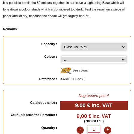
It is possible to mix the 50 colours together, in particular a Lightening Base which will
tone down a colour shade which is considered too dark. Test the result on a piece of
paper and let dry, because the shade will get slightly darker.
Remarks
:
- Can be eliminated before drying with
RENOMAT
below
.
- After drying, eliminate carefully with
Polish Thinner
(test before on a hidden part).
Capacity :
- Easy application with your finger or with the
Foam Applicator Pad
below
.
- Available in tubes or glass jars, see below.
Colour :
(To see the various shades, click on the painter's palette below or order the colour-chart
“ leather for shoes")
See colors
Reference :
332401 0852280
Available in
: Tube 25 ml, Glass Jar 25 ml
EAN :
3324010852280
Degressive price!
Catalogue price :
9,00 €
Inc. VAT
Your unit price for 1 product :
9,00
€ Inc. VAT
( 300,00 €/L )
Quantity :
-
+