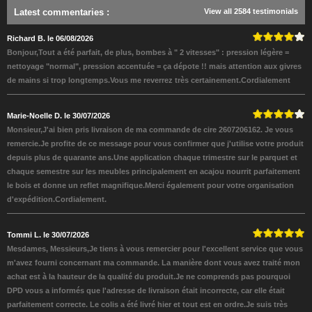
Latest commentaries
:
View all 2584 testimonials
Richard B. le 06/08/2026
Bonjour,Tout a été parfait, de plus, bombes à " 2 vitesses" : pression légère =
nettoyage "normal", pression accentuée = ça dépote !! mais attention aux givres
de mains si trop longtemps.Vous me reverrez très certainement.Cordialement
Marie-Noelle D. le 30/07/2026
Monsieur,J'ai bien pris livraison de ma commande de cire 2607206162. Je vous
remercie.Je profite de ce message pour vous confirmer que j'utilise votre produit
depuis plus de quarante ans.Une application chaque trimestre sur le parquet et
chaque semestre sur les meubles principalement en acajou nourrit parfaitement
le bois et donne un reflet magnifique.Merci également pour votre organisation
d'expédition.Cordialement.
Tommi L. le 30/07/2026
Mesdames, Messieurs,Je tiens à vous remercier pour l'excellent service que vous
m'avez fourni concernant ma commande. La manière dont vous avez traité mon
achat est à la hauteur de la qualité du produit.Je ne comprends pas pourquoi
DPD vous a informés que l'adresse de livraison était incorrecte, car elle était
parfaitement correcte. Le colis a été livré hier et tout est en ordre.Je suis très