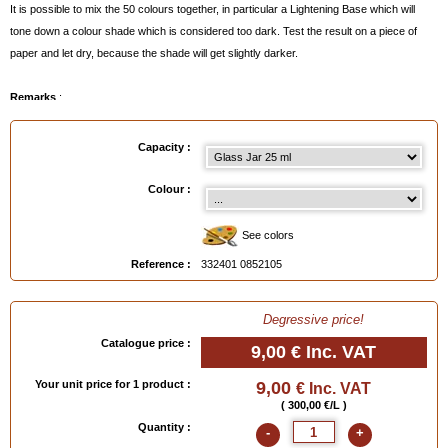
It is possible to mix the 50 colours together, in particular a Lightening Base which will
tone down a colour shade which is considered too dark. Test the result on a piece of
paper and let dry, because the shade will get slightly darker.
Remarks
:
- Can be eliminated before drying with
RENOMAT
below
.
- After drying, eliminate carefully with
Polish Thinner
(test before on a hidden part).
Capacity :
- Easy application with your finger or with the
Foam Applicator Pad
below
.
- Available in tubes or glass jars, see below.
Colour :
(To see the various shades, click on the painter's palette below or order the colour-chart
“ leather for shoes")
See colors
Reference :
332401 0852105
Available in
: Tube 25 ml, Glass Jar 25 ml
EAN :
3324010852105
Degressive price!
Catalogue price :
9,00 €
Inc. VAT
Your unit price for 1 product :
9,00
€ Inc. VAT
( 300,00 €/L )
Quantity :
-
+