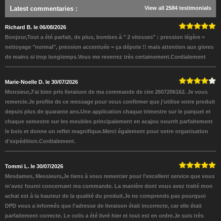
Latest commentaries
:
View all 2584 testimonials
Richard B. le 06/08/2026
Bonjour,Tout a été parfait, de plus, bombes à " 2 vitesses" : pression légère =
nettoyage "normal", pression accentuée = ça dépote !! mais attention aux givres
de mains si trop longtemps.Vous me reverrez très certainement.Cordialement
Marie-Noelle D. le 30/07/2026
Monsieur,J'ai bien pris livraison de ma commande de cire 2607206162. Je vous
remercie.Je profite de ce message pour vous confirmer que j'utilise votre produit
depuis plus de quarante ans.Une application chaque trimestre sur le parquet et
chaque semestre sur les meubles principalement en acajou nourrit parfaitement
le bois et donne un reflet magnifique.Merci également pour votre organisation
d'expédition.Cordialement.
Tommi L. le 30/07/2026
Mesdames, Messieurs,Je tiens à vous remercier pour l'excellent service que vous
m'avez fourni concernant ma commande. La manière dont vous avez traité mon
achat est à la hauteur de la qualité du produit.Je ne comprends pas pourquoi
DPD vous a informés que l'adresse de livraison était incorrecte, car elle était
parfaitement correcte. Le colis a été livré hier et tout est en ordre.Je suis très