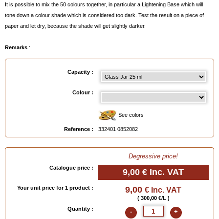
It is possible to mix the 50 colours together, in particular a Lightening Base which will
tone down a colour shade which is considered too dark. Test the result on a piece of
paper and let dry, because the shade will get slightly darker.
Remarks
:
- Can be eliminated before drying with
RENOMAT
below
.
- After drying, eliminate carefully with
Polish Thinner
(test before on a hidden part).
Capacity :
- Easy application with your finger or with the
Foam Applicator Pad
below
.
- Available in tubes or glass jars, see below.
Colour :
(To see the various shades, click on the painter's palette below or order the colour-chart
“ leather for shoes")
See colors
Reference :
332401 0852082
Available in
: Tube 25 ml, Glass Jar 25 ml
EAN :
3324010852082
Degressive price!
Catalogue price :
9,00 €
Inc. VAT
Your unit price for 1 product :
9,00
€ Inc. VAT
( 300,00 €/L )
Quantity :
-
+