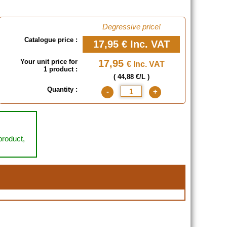
Degressive price!
Catalogue price :
17,95 €
Inc. VAT
Your unit price for
17,95
€ Inc. VAT
1 product :
( 44,88 €/L )
Quantity :
-
+
 product,