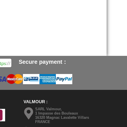
Secure payment :
VALMOUR
SARL Valmour,
1 Impasse des Bouleaux
16320 Magnac Lavalette Villars
FRANCE