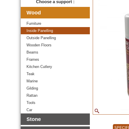
Choose a support :
Wood
Furniture
Inside Panelling
Outside Panelling
Wooden Floors
Beams
Frames
Kitchen Cutlery
Teak
Marine
Gilding
Rattan
Tools
Car
Stone
SPECIF