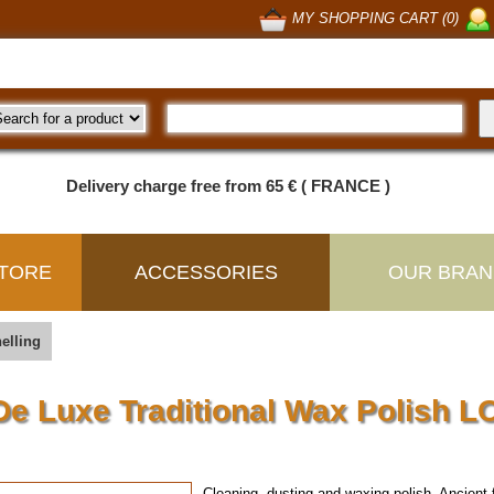
MY SHOPPING CART (0)
Delivery charge free from 65 € ( FRANCE )
TORE
ACCESSORIES
OUR BRAN
elling
De Luxe Traditional Wax Polish L
Cleaning, dusting and waxing polish. Ancien