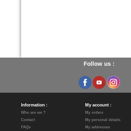
Follow us :
Information
My account
Who are we ?
My orders
Contact
My personal details
FAQs
My addresses