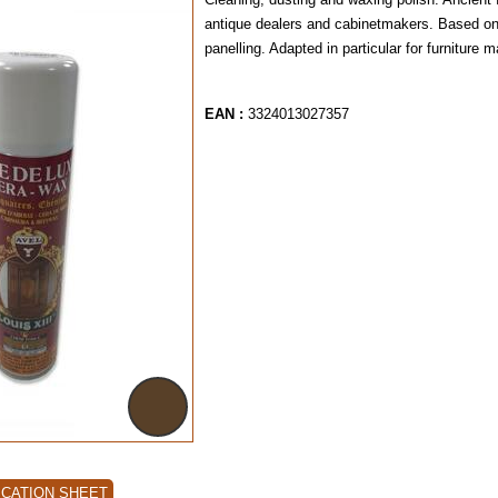
antique dealers and cabinetmakers. Based on 
panelling. Adapted in particular for furniture
EAN :
3324013027357
ICATION SHEET