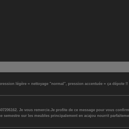
: pression légère = nettoyage "normal", pression accentuée = ça dépote !
07206162. Je vous remercie.Je profite de ce message pour vous confirmer
ue semestre sur les meubles principalement en acajou nourrit parfaiteme