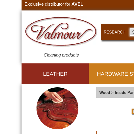
Exclusive distributor for
AVEL
RESEARCH
Cleaning products
LEATHER
HARDWARE S
Wood
>
Inside Pan