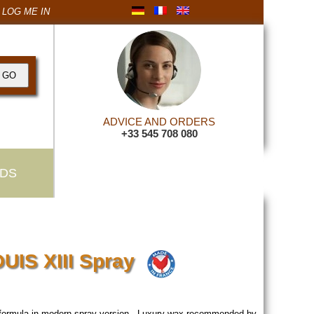
LOG ME IN
ADVICE AND ORDERS
+33 545 708 080
DS
OUIS XIII Spray
t formula in modern spray version. Luxury wax recommended by