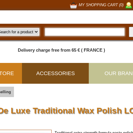
MY SHOPPING CART (0)
Delivery charge free from 65 € ( FRANCE )
TORE
ACCESSORIES
OUR BRAN
elling
De Luxe Traditional Wax Polish L
Traditional extra strength formula paste pol