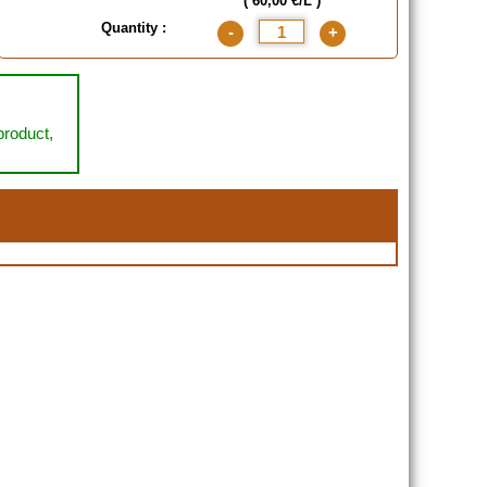
( 60,00 €/L )
Quantity :
-
+
 product,