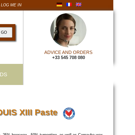
LOG ME IN
ADVICE AND ORDERS
+33 545 708 080
DS
OUIS XIII Paste
ish. 25% beeswax , 50% turpentine, as well as Carnauba wax.