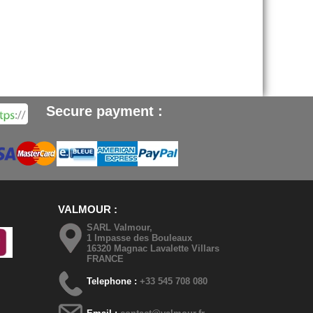
Secure payment :
VALMOUR
SARL Valmour,
1 Impasse des Bouleaux
16320 Magnac Lavalette Villars
FRANCE
Telephone :
+33 545 708 080