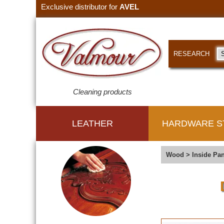
Exclusive distributor for
AVEL
RESEARCH
Cleaning products
LEATHER
HARDWARE S
Wood
>
Inside Pan