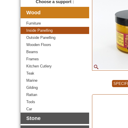
Choose a support :
Wood
Furniture
Inside Panelling
Outside Panelling
Wooden Floors
Beams
Frames
Kitchen Cutlery
Teak
Marine
SPECIF
Gilding
Rattan
Tools
Car
Stone