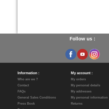
Follow us :
Information
My account
Who are we ?
My orders
Contact
My personal details
FAQs
My addresses
General Sales Conditions
My personal information
Press Book
Returns