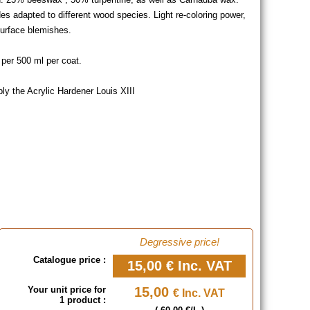
es adapted to different wood species. Light re-coloring power,
surface blemishes.
per 500 ml per coat.
pply the Acrylic Hardener Louis XIII
Degressive price!
Catalogue price :
15,00 €
Inc. VAT
Your unit price for
15,00
€ Inc. VAT
1 product :