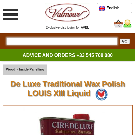
English
0
Exclusive distributor for
AVEL
ADVICE AND ORDERS
+33 545 708 080
Wood
>
Inside Panelling
De Luxe Traditional Wax Polish
LOUIS XIII Liquid