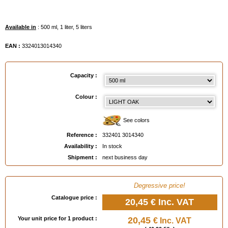
Available in
: 500 ml, 1 liter, 5 liters
EAN :
3324013014340
Capacity :
Colour :
See colors
Reference :
332401 3014340
Availability :
In stock
Shipment :
next business day
Degressive price!
Catalogue price :
20,45 €
Inc. VAT
Your unit price for 1 product :
20,45
€ Inc. VAT