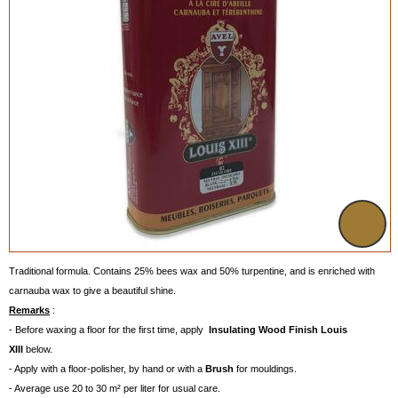
Traditional formula. Contains 25% bees wax and 50% turpentine, and is enriched with
carnauba wax to give a beautiful shine.
Remarks
:
- Before waxing a floor for the first time, apply
Insulating Wood Finish Louis
XIII
below.
- Apply with a floor-polisher, by hand or with a
Brush
for mouldings.
- Average use 20 to 30 m² per liter for usual care.