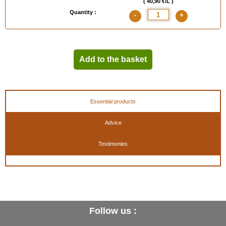
( 40,90 €/L )
Quantity :
-
+
Add to the basket
Essential products
Advice
Testimonies
Follow us :