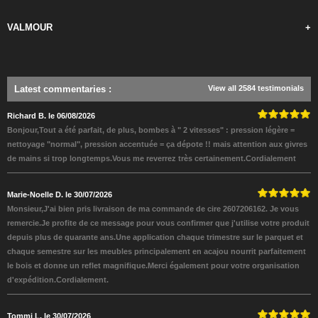
VALMOUR
+
Latest commentaries
:
View all 2584 testimonials
Richard B. le 06/08/2026
Bonjour,Tout a été parfait, de plus, bombes à " 2 vitesses" : pression légère =
nettoyage "normal", pression accentuée = ça dépote !! mais attention aux givres
de mains si trop longtemps.Vous me reverrez très certainement.Cordialement
Marie-Noelle D. le 30/07/2026
Monsieur,J'ai bien pris livraison de ma commande de cire 2607206162. Je vous
remercie.Je profite de ce message pour vous confirmer que j'utilise votre produit
depuis plus de quarante ans.Une application chaque trimestre sur le parquet et
chaque semestre sur les meubles principalement en acajou nourrit parfaitement
le bois et donne un reflet magnifique.Merci également pour votre organisation
d'expédition.Cordialement.
Tommi L. le 30/07/2026