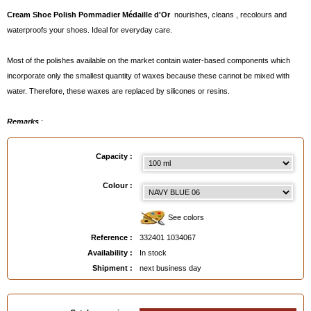
Cream Shoe Polish Pommadier Médaille d'Or
nourishes, cleans , recolours and
waterproofs your shoes. Ideal for everyday care.
Most of the polishes available on the market contain water-based components which
incorporate only the smallest quantity of waxes because these cannot be mixed with
water. Therefore, these waxes are replaced by silicones or resins.
Remarks
:
- For glazing or simply to increase the shine, alternate with
Shoe Polish Pate de Luxe
Saphir Médaille d'O
r.
Capacity :
- Available in various colours. To make a choice, click on the painter's palette or order a
Saphir
Colour Chart
below.
Colour :
- Available in
75 ml
or
100 m
l
- Total width of the pot : 62mm
See colors
Reference :
332401 1034067
Available in
: 75 ml, 100 ml
Availability :
In stock
EAN :
3324011034067
Shipment :
next business day