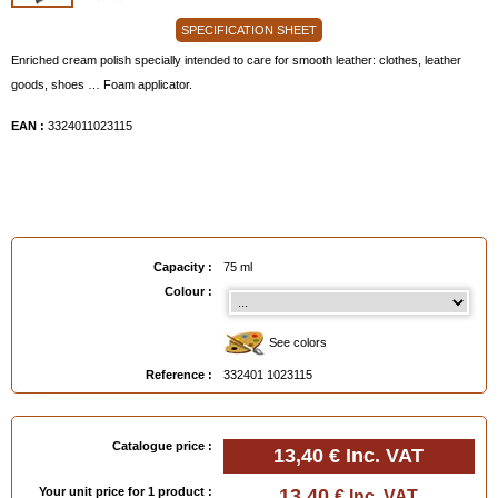
SPECIFICATION SHEET
Enriched cream polish specially intended to care for smooth leather: clothes, leather
goods, shoes … Foam applicator.
EAN :
3324011023115
Capacity :
75 ml
Colour :
See colors
Reference :
332401 1023115
Catalogue price :
13,40 €
Inc. VAT
Your unit price for 1 product :
13,40
€ Inc. VAT