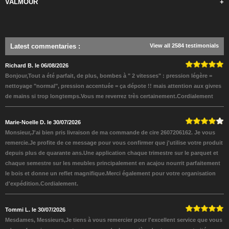
VALMOUR
+
Latest commentaries
:
View all 2584 testimonials
Richard B. le 06/08/2026
Bonjour,Tout a été parfait, de plus, bombes à " 2 vitesses" : pression légère =
nettoyage "normal", pression accentuée = ça dépote !! mais attention aux givres
de mains si trop longtemps.Vous me reverrez très certainement.Cordialement
Marie-Noelle D. le 30/07/2026
Monsieur,J'ai bien pris livraison de ma commande de cire 2607206162. Je vous
remercie.Je profite de ce message pour vous confirmer que j'utilise votre produit
depuis plus de quarante ans.Une application chaque trimestre sur le parquet et
chaque semestre sur les meubles principalement en acajou nourrit parfaitement
le bois et donne un reflet magnifique.Merci également pour votre organisation
d'expédition.Cordialement.
Tommi L. le 30/07/2026
Mesdames, Messieurs,Je tiens à vous remercier pour l'excellent service que vous