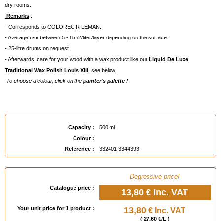
dry rooms.
Remarks
:
- Corresponds to COLORECIR LEMAN.
- Average use between 5 - 8 m2/liter/layer depending on the surface.
- 25-litre drums on request.
- Afterwards, care for your wood with a wax product like our
Liquid De Luxe
Traditional Wax Polish Louis XIII
, see below.
To choose a colour, click on the p
ainter's palette !
EAN :
3324013344393
Capacity :
500 ml
Colour :
Reference :
332401 3344393
Degressive price!
Catalogue price :
13,80 €
Inc. VAT
Your unit price for 1 product :
13,80
€ Inc. VAT
( 27,60 €/L )