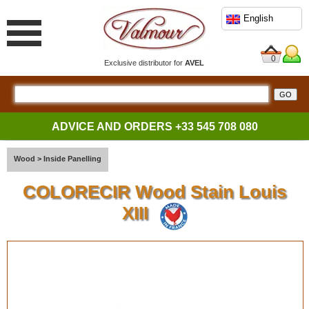
English
0
Exclusive distributor for
AVEL
ADVICE AND ORDERS
+33 545 708 080
Wood
>
Inside Panelling
COLORECIR Wood Stain Louis
XIII