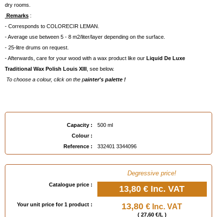
dry rooms.
Remarks
:
- Corresponds to COLORECIR LEMAN.
- Average use between 5 - 8 m2/liter/layer depending on the surface.
- 25-litre drums on request.
- Afterwards, care for your wood with a wax product like our
Liquid De Luxe
Traditional Wax Polish Louis XIII
, see below.
To choose a colour, click on the p
ainter's palette !
EAN :
3324013344096
Capacity :
500 ml
Colour :
Reference :
332401 3344096
Degressive price!
Catalogue price :
13,80 €
Inc. VAT
Your unit price for 1 product :
13,80
€ Inc. VAT
( 27,60 €/L )