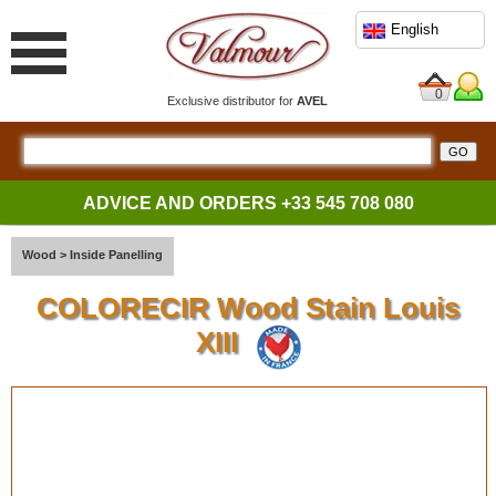
English
0
Exclusive distributor for
AVEL
ADVICE AND ORDERS
+33 545 708 080
Wood
>
Inside Panelling
COLORECIR Wood Stain Louis
XIII