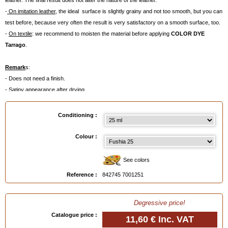
leather. The final result does not alter the nature of the leather.
-
On imitation leather
, the ideal surface is slightly grainy and not too smooth, but you can
test before, because very often the result is very satisfactory on a smooth surface, too.
-
On textile
: we recommend to moisten the material before applying
COLOR DYE
Tarrago
.
Remark
s:
- Does not need a finish.
- Satiny appearance after drying.
- The colours can be mixed together.
- Not suitable for velvety leather (suede or nubuck).
Conditioning :
- Includes a liquid to prepare the leather.
- Environment-friendly.
Colour :
-
Average use (approx.
):
. 25 ml for a pair of shoes
See colors
. 50 ml for a handbag
Reference :
842745 7001251
Available in
: 25 ml, 25 ml metallized
Degressive price!
EAN :
8427457001251
Catalogue price :
11,60 €
Inc. VAT