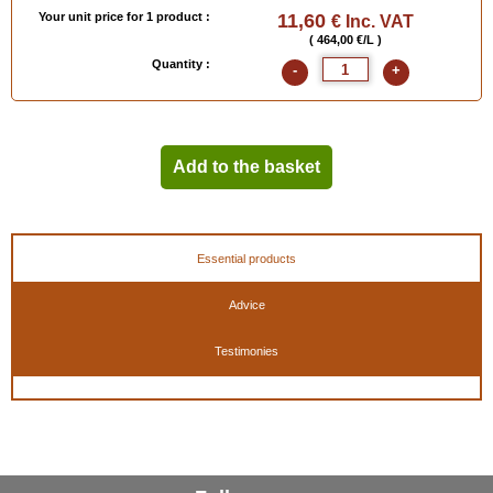
Your unit price for 1 product :
11,60
€ Inc. VAT
( 464,00 €/L )
Quantity :
-
+
Add to the basket
Essential products
Advice
Testimonies