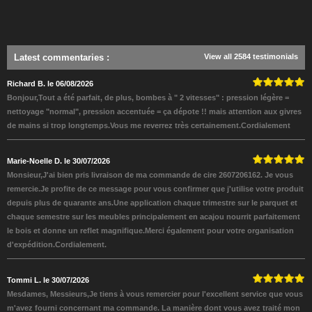
Latest commentaries
:
View all 2584 testimonials
Richard B. le 06/08/2026
Bonjour,Tout a été parfait, de plus, bombes à " 2 vitesses" : pression légère =
nettoyage "normal", pression accentuée = ça dépote !! mais attention aux givres
de mains si trop longtemps.Vous me reverrez très certainement.Cordialement
Marie-Noelle D. le 30/07/2026
Monsieur,J'ai bien pris livraison de ma commande de cire 2607206162. Je vous
remercie.Je profite de ce message pour vous confirmer que j'utilise votre produit
depuis plus de quarante ans.Une application chaque trimestre sur le parquet et
chaque semestre sur les meubles principalement en acajou nourrit parfaitement
le bois et donne un reflet magnifique.Merci également pour votre organisation
d'expédition.Cordialement.
Tommi L. le 30/07/2026
Mesdames, Messieurs,Je tiens à vous remercier pour l'excellent service que vous
m'avez fourni concernant ma commande. La manière dont vous avez traité mon