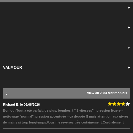
+
+
+
VALMOUR
+
:
View all 2584 testimonials
Richard B. le 06/08/2026
Bonjour,Tout a été parfait, de plus, bombes à " 2 vitesses" : pression légère =
nettoyage "normal", pression accentuée = ça dépote !! mais attention aux givres
de mains si trop longtemps.Vous me reverrez très certainement.Cordialement