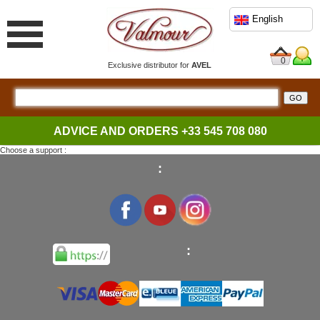
English
0
Exclusive distributor for
AVEL
ADVICE AND ORDERS
+33 545 708 080
Choose a support :
:
: