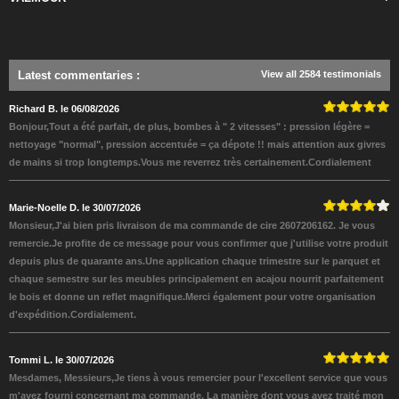
Latest commentaries
:
View all 2584 testimonials
Richard B. le 06/08/2026
Bonjour,Tout a été parfait, de plus, bombes à " 2 vitesses" : pression légère =
nettoyage "normal", pression accentuée = ça dépote !! mais attention aux givres
de mains si trop longtemps.Vous me reverrez très certainement.Cordialement
Marie-Noelle D. le 30/07/2026
Monsieur,J'ai bien pris livraison de ma commande de cire 2607206162. Je vous
remercie.Je profite de ce message pour vous confirmer que j'utilise votre produit
depuis plus de quarante ans.Une application chaque trimestre sur le parquet et
chaque semestre sur les meubles principalement en acajou nourrit parfaitement
le bois et donne un reflet magnifique.Merci également pour votre organisation
d'expédition.Cordialement.
Tommi L. le 30/07/2026
Mesdames, Messieurs,Je tiens à vous remercier pour l'excellent service que vous
m'avez fourni concernant ma commande. La manière dont vous avez traité mon