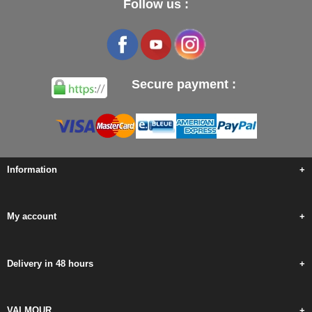
Follow us :
Secure payment :
Information
+
My account
+
Delivery in 48 hours
+
VALMOUR
+