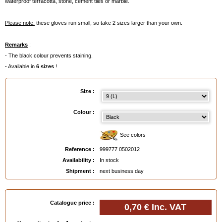
waterproof terracotta, stone, cement tiles or marble.
Please note:
these gloves run small, so take 2 sizes larger than your own.
Remarks
:
- The black colour prevents staining.
- Available in
6 sizes
!
- Sold per unit, and not as a pair.
- dimensions width palm * length middle finger (cm) unworn:
Size :
. size 12 XXXL = 11*11
. size 10 XXL = 10*10
Colour :
. size 9.5 XL = 9.5*9.5
. size 9 L = 9*8
See colors
. size 8.5 M = 8*8
Reference :
999777 0502012
. size 8 S = 7*7
Availability :
In stock
Shipment :
next business day
- Also available in
boxes of 100 units
, see below.
Available in
: 8 (S), 8.5 (M), 9 (L), 9.5 (XL), 10 (XXL), 12 (XXL)
Catalogue price :
0,70 €
Inc. VAT
EAN :
9997770502012