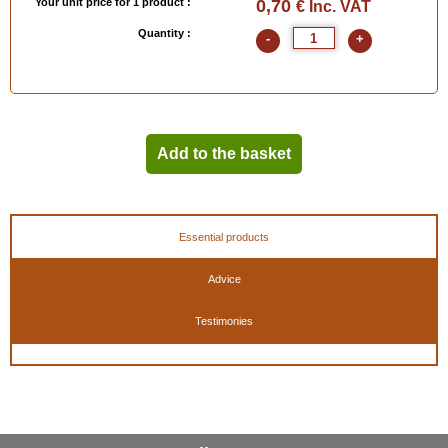
Your unit price for 1 product :
0,70
€ Inc. VAT
Quantity :
-
+
Add to the basket
Essential products
Advice
Testimonies