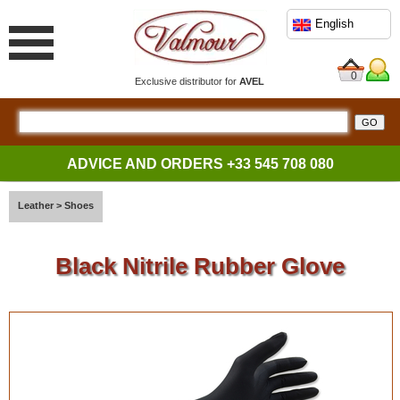
English
0
Exclusive distributor for
AVEL
ADVICE AND ORDERS
+33 545 708 080
Leather
>
Shoes
Black Nitrile Rubber Glove