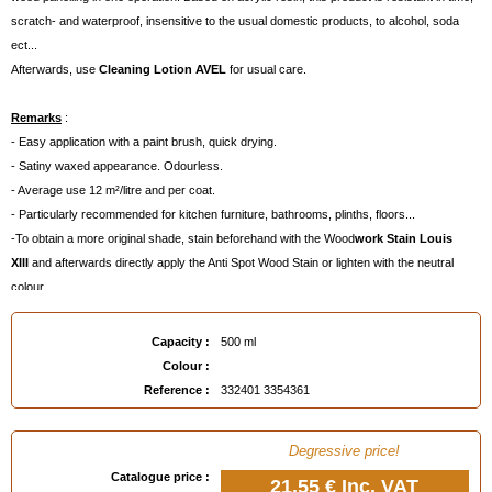
scratch- and waterproof, insensitive to the usual domestic products, to alcohol, soda
ect...
Afterwards, use
Cleaning Lotion AVEL
for usual care.
Remarks
:
- Easy application with a paint brush, quick drying.
- Satiny waxed appearance. Odourless.
- Average use 12 m²/litre and per coat.
- Particularly recommended for kitchen furniture, bathrooms, plinths, floors...
-To obtain a more original shade, stain beforehand with the Wood
work Stain Louis
XIII
and afterwards directly apply the Anti Spot Wood Stain or lighten with the neutral
colour.
Capacity :
500 ml
Colour :
Reference :
332401 3354361
Degressive price!
Catalogue price :
21,55 €
Inc. VAT