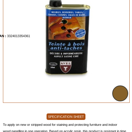
AN :
3324013354361
SPECIFICATION SHEET
To apply on new or stripped wood for staining and protecting furniture and indoor
wood panelling in one operation. Based on acrylic resin, this product is resistant in time,